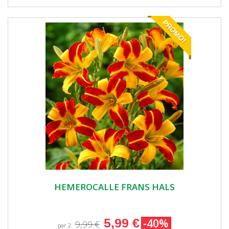
PROMO!
HEMEROCALLE FRANS HALS
5,99 €
-40%
9,99 €
par 2