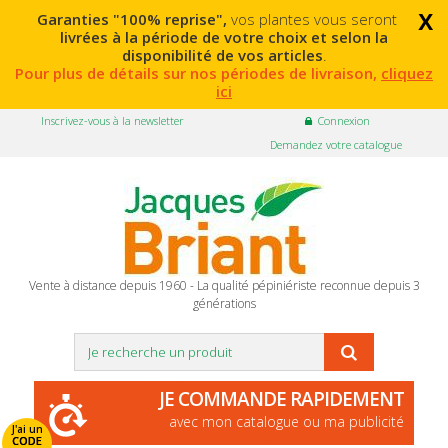
x
Garanties "100% reprise",
vos plantes vous seront
livrées à la période de votre choix et selon la
disponibilité de vos articles
.
Pour plus de détails sur nos périodes de livraison,
cliquez
ici
Inscrivez-vous à la newsletter
Connexion
Demandez votre catalogue
Vente à distance depuis 1960 - La qualité pépiniériste reconnue depuis 3
générations
JE COMMANDE RAPIDEMENT
avec mon catalogue ou ma publicité
J'ai un
CODE