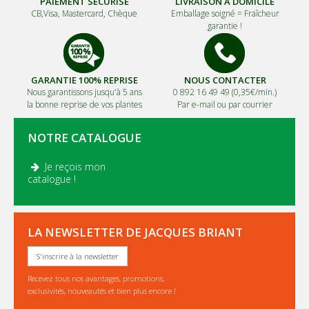
PAIEMENT SÉCURISÉ
LIVRAISON À DOMICILE
CB,Visa, Mastercard, Chèque
Emballage soigné =
Fraîcheur
garantie !
GARANTIE 100% REPRISE
NOUS CONTACTER
Nous garantissons jusqu'à 5 ans
0 892 16 49 49 (0,35€/min.)
la bonne reprise de vos plantes
Par e-mail ou par courrier
NOTRE CATALOGUE
Je reçois mon
.
catalogue !
LA NEWSLETTER DE JACQUES BRIANT
S'inscrire à la newsletter
Recevez tous nos avantages, promotions,
exclusivités, nouveautés et bien plus encore !