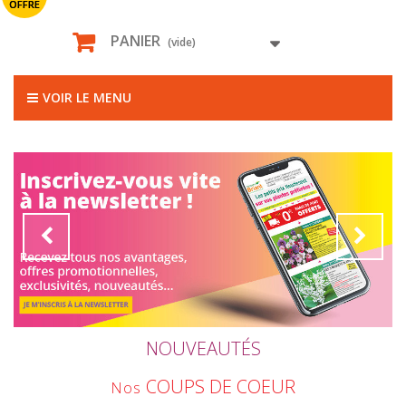
OFFRE
PANIER
(vide)
VOIR LE MENU
NOUVEAUTÉS
COUPS DE COEUR
Nos