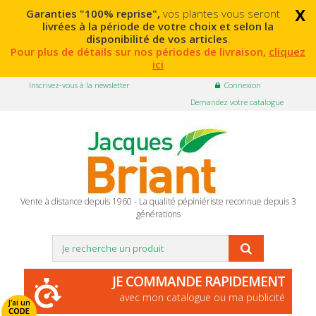
x
Garanties "100% reprise",
vos plantes vous seront
livrées à la période de votre choix et selon la
disponibilité de vos articles
.
Pour plus de détails sur nos périodes de livraison,
cliquez
ici
Inscrivez-vous à la newsletter
Connexion
Demandez votre catalogue
Vente à distance depuis 1960 - La qualité pépiniériste reconnue depuis 3
générations
JE COMMANDE RAPIDEMENT
avec mon catalogue ou ma publicité
J'ai un
CODE