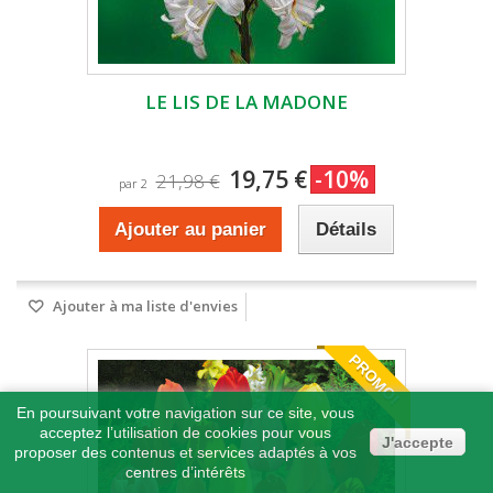
LE LIS DE LA MADONE
19,75 €
-10%
21,98 €
par 2
Ajouter au panier
Détails
Ajouter à ma liste d'envies
PROMO!
En poursuivant votre navigation sur ce site, vous
acceptez l’utilisation de cookies pour vous
J'accepte
proposer des contenus et services adaptés à vos
centres d’intérêts