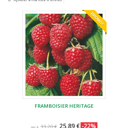
PROMO!
FRAMBOISIER HERITAGE
25,89 €
-22%
33,20 €
par 4