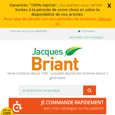
x
Garanties "100% reprise",
vos plantes vous seront
livrées à la période de votre choix et selon la
disponibilité de vos articles
.
Pour plus de détails sur nos périodes de livraison,
cliquez
ici
Inscrivez-vous à la newsletter
Connexion
Demandez votre catalogue
Vente à distance depuis 1960 - La qualité pépiniériste reconnue depuis 3
générations
JE COMMANDE RAPIDEMENT
avec mon catalogue ou ma publicité
J'ai un
CODE